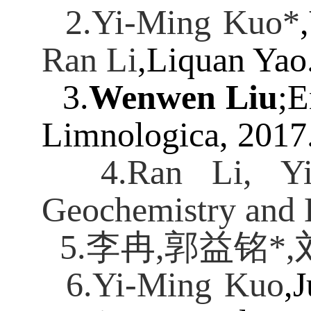
2.Yi-Ming Kuo*
,
Ran Li
,Liquan Yao
3.
Wenwen Liu
;E
Limnologica, 2017
4.Ran Li, Yi
Geochemistry and 
5.李冉
,
郭益铭
*,
6.Yi-Ming Kuo
,