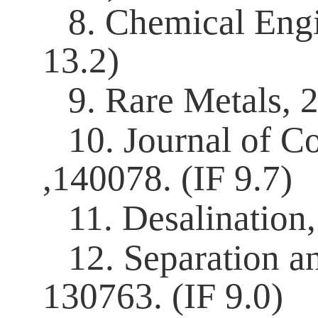
8. Chemical Engi
13.2
)
9
. Rare Metals
,
10
. Journal of C
,
140078
.
(IF
9.7
)
11. Desalination
12.
Separation a
130763. (IF 9.0)