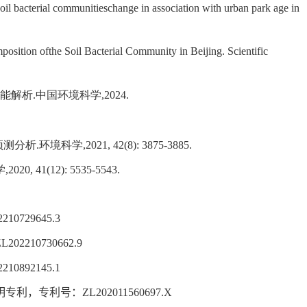
l bacterial communitieschange in association with urban park age in
ition ofthe Soil Bacterial Community in Beijing. Scientific
能解析
.
中国环境科学
,2024.
预测分析
.
环境科学
,2021, 42(8): 3875-3885.
学
,2020, 41(12): 5535-5543.
210729645.3
L202210730662.9
210892145.1
明专利，专利号：
ZL202011560697.X