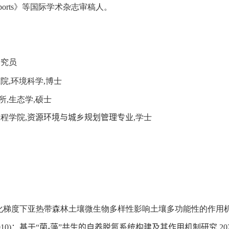
ports
》等国际学术杂志审稿人。
研究员
究院
,
环境科学
,
博士
所
,
生态学
,
硕士
工程学院
,
资源环境与城乡规划管理
专业
,
学士
化梯度下亚热带森林土壤微生物多样性影响土壤多功能性的作用
10)
：基于
“
菌
-
藻
”
共生的自养脱氮系统构建及其作用机制研究
,
20