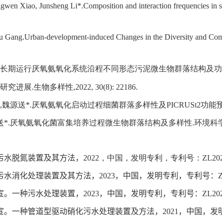
wen Xiao, Junsheng Li*.Composition and interaction frequencies in soi
 Gang.Urban-development-induced Changes in the Diversity and Compos
长期运行厌氧氨氧化系统沿程不同形态污泥微生物群落结构及功
研究进展
.
生物多样性
,2022, 30(8): 22186
.
,
魏源送
*.
厌氧氨氧化启动过程细菌群落多样性及
PICRUSt2
功能
送
*.
厌氧氨氧化菌富集培养过程微生物群落结构及多样性
.
环境科
污水脱氮装置及其方法
，
2022
，中国，发明专利，专利号：
ZL202
污水消化处理装置及其方法，
2023
，
中国，发明专利，专利号：
Z
宣。一种污水处理装置，
2023
，
中国，发明专利，专利号：
ZL202
宣。一种管道型驱动硝化污水处理装置及方法，
2021
，
中国，发