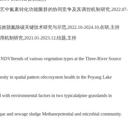
艺中氮素转化功能菌群的协同竞争及其调控机制研究
,
202
2.07
-
高效脱氮除碳关键技术研究与示范
,
202
2.10
-202
4.10,
在研
,
主持
用机制研究
,
202
1.01
-202
3.12,
结题
,
主持
e NDVItrends of various vegetation types at the Three-River Source
nsity in spatial pattern ofecosystem health in the Poyang Lake
ith environmental factors in two typicalalpine grasslands in
lgae and sewage sludge Methanepotential and microbial community.