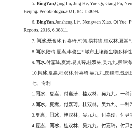
5.
BingYan
,Qing Lu, Jing He, Yue Qi, Gang Fu, Neng
Beijing. Pedobiologia.2021, 84: 150699.
6.
BingYan
,Junsheng Li*, Nengwen Xiao, Qi Yue, Fu
Reports. 2016, 6,38811.
7.
闫冰
,
聂含冰
,
付嘉琦
,
韩佩
,
易其臻
,
桂双林
,
夏嵩
*
.
8.
闫冰
,
陆晴
,
夏嵩
,
李俊生
*.
城市土壤微生物多样性
9.
闫冰
,
付嘉琦
,
夏嵩
,
易其臻
,
桂双林
,
吴九九
,
熊继海
10.
闫冰
,
夏嵩
,
桂双林
,
付嘉琦
,
吴九九
,
熊继海
,
魏源
七、专利
1.
闫冰
，夏嵩，付嘉琦，桂双林，吴九九
。
一种
2.
闫冰
，夏嵩，付嘉琦，桂双林，吴九九。一种
3.
夏嵩，
闫冰
，桂双林，吴九九，付嘉琦，付尹
4.
夏嵩，
闫冰
，桂双林，吴九九，付嘉琦，付尹