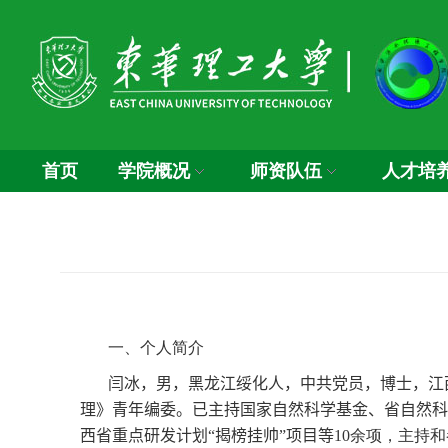
首页
学院概况
师资队伍
人才培
一、个人简介
闫冰，男，黑龙江绥化人，中共党员，博士，江
理》青年编委。
已主持国家自然科学基金、省自然
西省重点研发计划
“
揭榜挂帅
”
项目等
10
余项，主持和