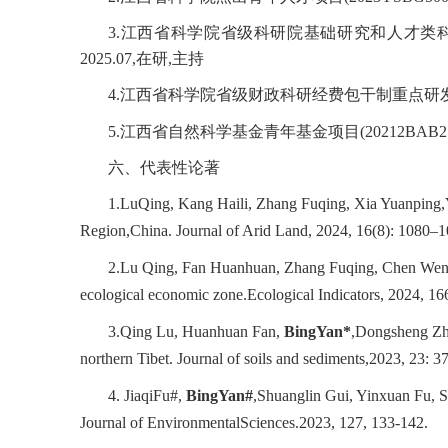
3
.
江西省科学院省级科研院基础研究和人才类
2025
.07,
在研
,
主持
4
.
江西省科学院省级财政科研经费包干制重点研
5
.
江西省自然科学基金青年基金项目
(
20212BAB2
六、代表性论著
1.
LuQing, Kang Haili, Zhang Fuqing, Xia Yuanping,
Region,China. Journal of Arid Land, 2024, 16(8): 1080–1
2.
Lu Qing, Fan Huanhuan, Zhang Fuqing, Chen Wen
ecological economic zone.Ecological Indicators, 2024, 16
3.
Qing Lu, Huanhuan Fan,
BingYan*
,Dongsheng Zha
northern Tibet. Journal of soils and sediments,2023, 23: 
4. JiaqiFu#,
BingYan#
,Shuanglin Gui, Yinxuan Fu, S
Journal of EnvironmentalSciences.2023, 127, 133-142.