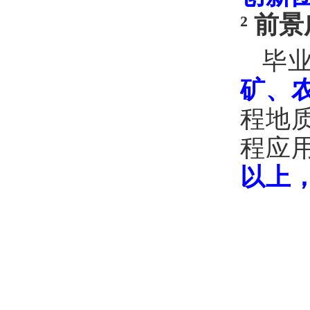
²
前景
毕
矿、
程地
程应
以上