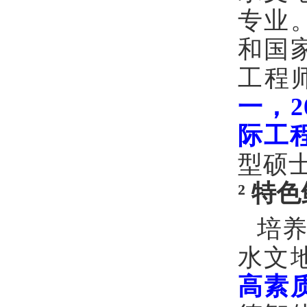
专业
和国
工程
一，
2
际工
型硕
²
特色
培
水文
高素