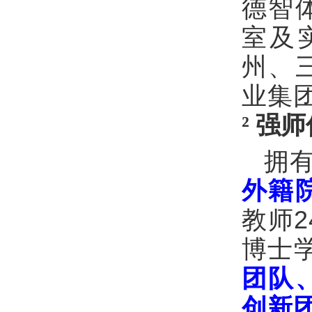
德智
室及
州、
业集
²
强师
拥
外籍
2
教师
博士
团队
创新